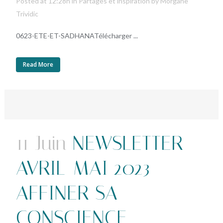
Posted at 12:28h
in
Partages et inspiration
by
Morgane
Trividic
0623-ETE-ET-SADHANATélécharger ...
Read More
11 Juin
NEWSLETTER
AVRIL-MAI 2023 –
AFFINER SA
CONSCIENCE