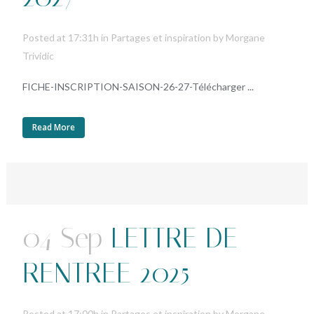
Posted at 17:31h
in
Partages et inspiration
by
Morgane
Trividic
FICHE-INSCRIPTION-SAISON-26-27-Télécharger ...
Read More
04 Sep
LETTRE DE
RENTREE 2025
Posted at 17:00h
in
Partages et inspiration
by
Morgane